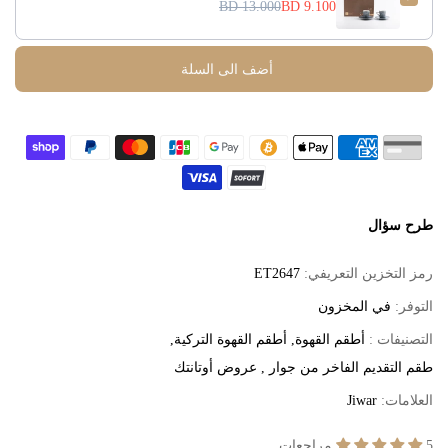
13.000 BD
9.100 BD
أضف الى السلة
طرح سؤال
رمز التخزين التعريفي:
ET2647
التوفر:
في المخزون
التصنيفات :
أطقم القهوة
أطقم القهوة التركية
طقم التقديم الفاخر من جوار
عروض أوتانتك
العلامات:
Jiwar
5 مراجعات