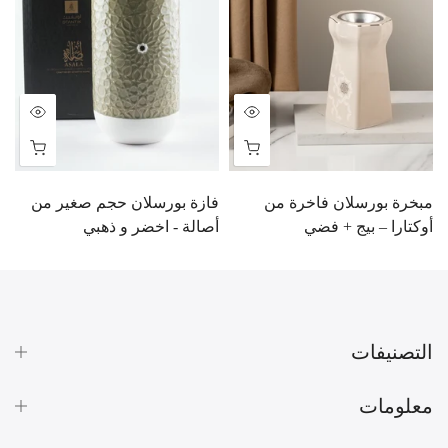
مبخرة بورسلان فاخرة من
فازة بورسلان حجم صغير من
م
أوكتارا – بيج + فضي
أصالة - اخضر و ذهبي
ر
BD
3.000 BD
6.000 BD
10.900 BD
التصنيفات
معلومات