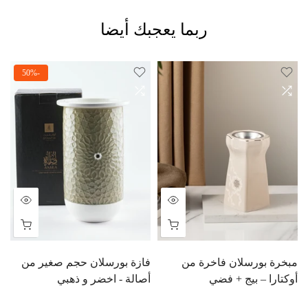
ربما يعجبك أيضا
-50%
مبخرة بورسلان فاخرة من
فازة بورسلان حجم صغير من
م
أوكتارا – بيج + فضي
أصالة - اخضر و ذهبي
ر
BD
3.000 BD
6.000 BD
10.900 BD