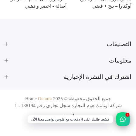
أوكتارا – بيج + فضي
أصالة - اخضر و ذهبي
ر
BD
3.000 BD
6.000 BD
10.900 BD
التصنيفات
معلومات
اشترك في النشرة الإخبارية
جميع الحقوق محفوظة © 2025
Otantik
Home
شركة اوتانتك هوم للتجارة سجل تجاري رقم 138194 - 1
1
البحث
قسّط طلبك على 4 دفعات مع فلوس تواصل معنا الآن