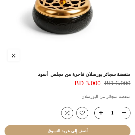
اضغط للتكبير
منفضة سجائر بورسلان فاخرة من مجلس- أسود
3.000 BD
6.000 BD
منفضة سجائر من البورسلان
أضف إلى عربة التسوق