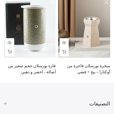
مبخرة بورسلان فاخرة من
فازة بورسلان حجم صغير من
م
أوكتارا – بيج + فضي
أصالة - اخضر و ذهبي
ر
BD
3.000 BD
6.000 BD
10.900 BD
التصنيفات