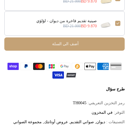
21.000 BD
9.870 BD
صينية تقديم فاخرة من ديوان - لؤلؤي
21.000 BD
9.870 BD
أضف الى السلة
طرح سؤال
رمز التخزين التعريفي:
TH0045
التوفر:
في المخزون
التصنيفات :
ديوان
صواني التقديم
عروض أوتانتك
مجموعة الصواني