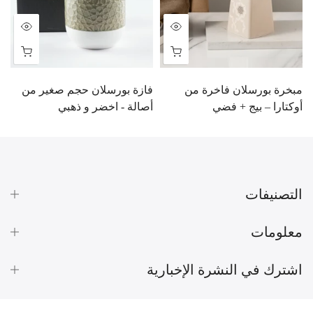
مبخرة بورسلان فاخرة من
فازة بورسلان حجم صغير من
م
أوكتارا – بيج + فضي
أصالة - اخضر و ذهبي
ر
BD
3.000 BD
6.000 BD
10.900 BD
التصنيفات
معلومات
اشترك في النشرة الإخبارية