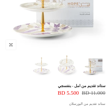
اضغط للتكبير
ستاند تقديم من امل - بنفسجي
5.500 BD
11.000 BD
ستاند تقديم من البورسلان